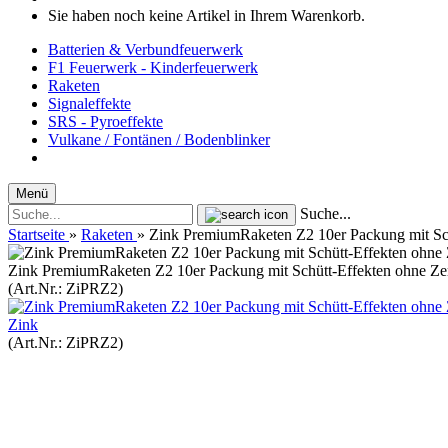
Sie haben noch keine Artikel in Ihrem Warenkorb.
Batterien & Verbundfeuerwerk
F1 Feuerwerk - Kinderfeuerwerk
Raketen
Signaleffekte
SRS - Pyroeffekte
Vulkane / Fontänen / Bodenblinker
Menü
Suche...
Startseite
»
Raketen
»
Zink PremiumRaketen Z2 10er Packung mit Sch
Zink PremiumRaketen Z2 10er Packung mit Schütt-Effekten ohne Zer
(Art.Nr.:
ZiPRZ2
)
Zink
(Art.Nr.:
ZiPRZ2
)