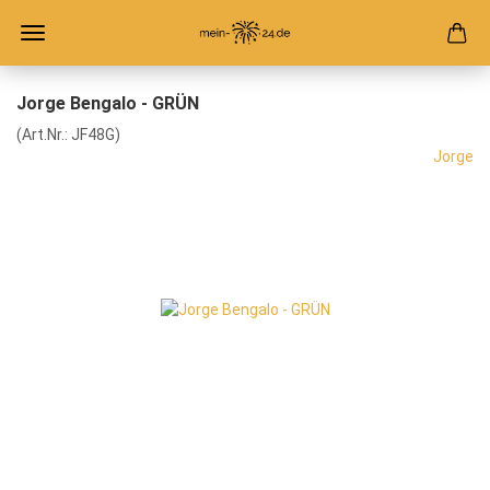
Jorge Bengalo - GRÜN
(Art.Nr.:
JF48G
)
Jorge