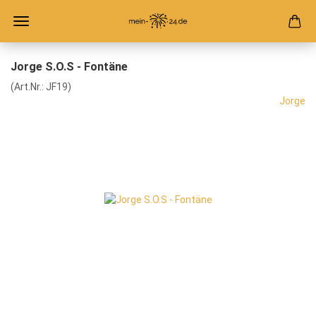
Jorge S.O.S - Fontäne
(Art.Nr.:
JF19
)
Jorge