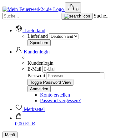
0
Suche...
Lieferland
Lieferland
Kundenlogin
Kundenlogin
E-Mail
Passwort
Toggle Password View
Konto erstellen
Passwort vergessen?
Merkzettel
0,00 EUR
Menü